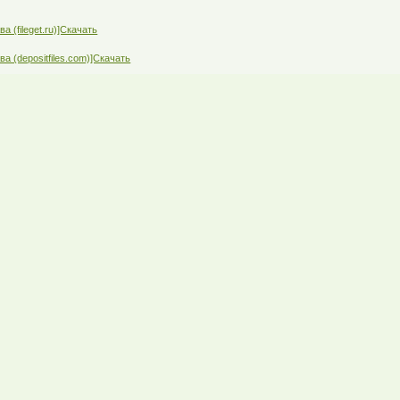
а (fileget.ru)]Скачать
ва (depositfiles.com)]Скачать