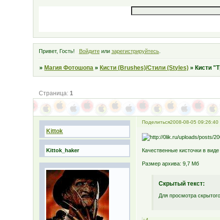
Привет, Гость!
Войдите
или
зарегистрируйтесь
.
»
Магия Фотошопа
»
Кисти (Brushes)/Стили (Styles)
»
Кисти "
Страница:
1
Поделиться
2008-08-05 09:26:40
Kittok
Качественные кисточки в виде
Kittok_haker
Размер архива: 9,7 Мб
Скрытый текст:
Для просмотра скрытого