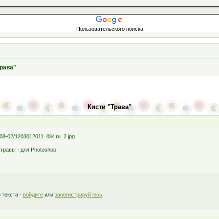
Пользовательского поиска
Трава"
Кисти "Трава"
 травы - для Photoshop
 текста -
войдите
или
зарегистрируйтесь
.