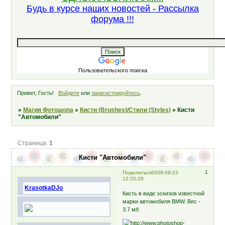
Будь в курсе наших новостей - Рассылка
форума !!!
Пользовательского поиска
Привет, Гость!
Войдите
или
зарегистрируйтесь
.
»
Магия Фотошопа
»
Кисти (Brushes)/Стили (Styles)
»
Кисти
"Автомобили"
Страница:
1
Кисти "Автомобили"
1
Поделиться
2008-09-23
12:20:29
KrasotkaDJo
Кисть в виде эскизов известной
марки автомобиля BMW. Вес -
3.7 мб