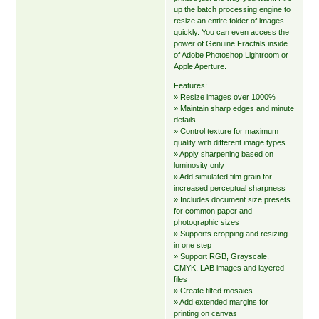
up the batch processing engine to
resize an entire folder of images
quickly. You can even access the
power of Genuine Fractals inside
of Adobe Photoshop Lightroom or
Apple Aperture.
Features:
» Resize images over 1000%
» Maintain sharp edges and minute
details
» Control texture for maximum
quality with different image types
» Apply sharpening based on
luminosity only
» Add simulated film grain for
increased perceptual sharpness
» Includes document size presets
for common paper and
photographic sizes
» Supports cropping and resizing
in one step
» Support RGB, Grayscale,
CMYK, LAB images and layered
files
» Create tilted mosaics
» Add extended margins for
printing on canvas