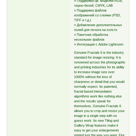
» Поддержка цв. моделей RGB,
черно-белой, CMYK, LAB
» Поддержка файлов
изображений со слоями (PSD,
TIFF и т.д.)
» Добавление дополнительных
полей для печати на холсте
» Пакетная обработка
нескольких файлов
» Интеграция с Adobe Lightroom
Genuine Fractals 6 is the industry
standard for image resizing. It is
renowned across the photographic
and printing industries for its ability
to increase image size over
1000% without the loss of
sharpness or detail that you would
normally expect. Its patented,
fractal based interpolation
algorithms work like nothing else
and the results speak for
themselves. Genuine Fractals 6
allows you to crop and resize your
image in a single step with no
guess work. Its new Tiling and
Gallery Wrap features make it
easy to get your enlargements
printed just the way you want. Fire