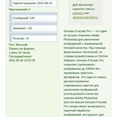
Зарегистрирован
: 2010-08-19
Для просмотра
скрытого текста -
Приглашений:
0
войдите
или
зарегистрируйтесь
.
Сообщений:
144
Уважение:
+25
Genuine Fractals Pro — это один
из лучших плагинов Adobe
Позитив:
+9
Photoshop для увеличения
изображений с минимальной
Пол:
Женский
потерей качества. При помощи
Провел на форуме:
фрактальных технологий, по
1 день 20 часов
словам разработчиков из OnOne
Последний визит:
2011-08-26 13:52:35
Software, Genuine Fractals Pro
позволяет увеличивать
изображение до 1000% без
проявления заметных
артефактов. Это один из самых
распространенных
современных пакетов для
увеличения изображений,
используемый в качестве
плагина Adobe Photoshop.
Шестая версия Genuine Fractals
Pro теперь имеет возможность
пакетной обработки
изображений, инструмент для