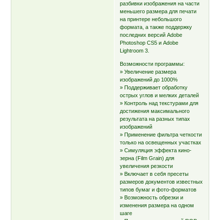
разбивки изображения на части
меньшего размера для печати
на принтере небольшого
формата, а также поддержку
последних версий Adobe
Photoshop CS5 и Adobe
Lightroom 3.
Возможности программы:
» Увеличение размера
изображений до 1000%
» Поддерживает обработку
острых углов и мелких деталей
» Контроль над текстурами для
достижения максимального
результата на разных типах
изображений
» Применение фильтра четкости
только на освещенных участках
» Симуляция эффекта кино-
зерна (Film Grain) для
увеличения резкости
» Включает в себя пресеты
размеров документов известных
типов бумаг и фото-форматов
» Возможность обрезки и
изменения размера на одном
шаге