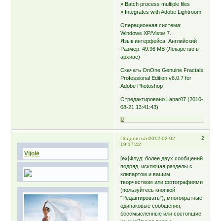
» Batch process multiple files
» Integrates with Adobe Lightroom
Операционная система:
Windows XP/Vista/ 7.
Язык интерфейса: Английский
Размер: 49.96 MB (Лекарство в
архиве)
Скачать OnOne Genuine Fractals
Professional Edition v6.0.7 for
Adobe Photoshop
Отредактировано Lanar07 (2010-
08-21 13:41:43)
0
2
Поделиться
2012-02-02
19:17:42
Vijolė
[ex]Флуд: более двух сообщений
подряд, исключая разделы с
клипартом и вашим
творчеством или фотографиями
(пользуйтесь кнопкой
"Редактировать"); многократные
одинаковые сообщения;
бессмысленные или состоящие