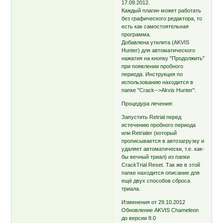
17.09.2012.
Каждый плагин может работать
без графического редактора, то
есть как самостоятельная
программа.
Добавлена утилита (AKVIS
Hunter) для автоматического
нажатия на кнопку "Продолжить"
при появлении пробного
периода. Инструкция по
использованию находится в
папке "Crack-->Akvis Hunter".
Процедура лечения:
Запустить Retrial перед
истечению пробного периода
или Retrialer (который
прописывается в автозагрузку и
удаляет автоматически, т.е. как-
бы вечный триал) из папки
CrackTrial Reset. Так же в этой
папке находится описание для
ещё двух способов сброса
триала.
Изменения от 29.10.2012
Обновление AKVIS Chameleon
до версии 8.0