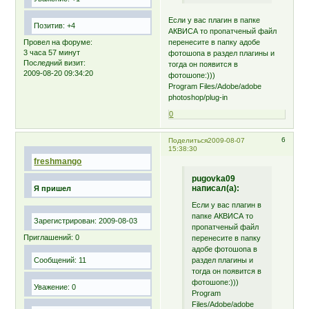
Если у вас плагин в папке
Позитив:
+4
АКВИСА то пропатченый файл
перенесите в папку адобе
Провел на форуме:
3 часа 57 минут
фотошопа в раздел плагины и
Последний визит:
тогда он появится в
2009-08-20 09:34:20
фотошопе:)))
Program Files/Adobe/adobe
photoshop/plug-in
0
6
Поделиться
2009-08-07
15:38:30
freshmango
pugovka09
написал(а):
Я пришел
Если у вас плагин в
папке АКВИСА то
Зарегистрирован
: 2009-08-03
пропатченый файл
Приглашений:
0
перенесите в папку
адобе фотошопа в
раздел плагины и
Сообщений:
11
тогда он появится в
фотошопе:)))
Уважение:
0
Program
Files/Adobe/adobe