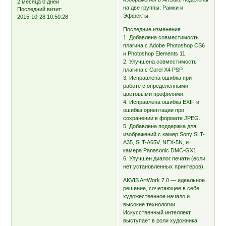
2 месяца 0 дней
на две группы: Рамки и
Последний визит:
Эффекты.
2015-10-28 10:50:28
Последние изменения
1. Добавлена совместимость
плагина с Adobe Photoshop CS6
и Photoshop Elements 11.
2. Улучшена совместимость
плагина с Corel X4 PSP.
3. Исправлена ошибка при
работе с определенными
цветовыми профилями.
4. Исправлена ошибка EXIF и
ошибка ориентации при
сохранении в формате JPEG.
5. Добавлена поддержка для
изображений с камер Sony SLT-
A35, SLT-A65V, NEX-5N, и
камера Panasonic DMC-GX1.
6. Улучшен диалог печати (если
нет установленных принтеров).
AKVIS ArtWork 7.0 — идеальное
решение, сочетающее в себе
художественное начало и
высокие технологии.
Искусственный интеллект
выступает в роли художника.