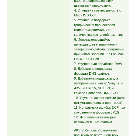
работе с определенными
цветовыми профилями.
4. Улучшена совместимость с
Mac OS X Lion.
5. Улучшена поддержка
графических процессоров
(осмотр максимального
количества доступной памяти).
6. Исправлена ошибка,
приводившая к аварийному
завершению работы программы
при использовании GPU на Mac
OS X 10.7.3 Lion.
7. Улучшенная обработка RAW.
8. Добавлена поддержка
формата DNG файлов.
9. Добавлена поддержка для
изображений с камер Sony SLT-
A35, SLT-A65V, NEX-5N, и
камера Panasonic DMC-GX1.
10. Улучшен диалог печати (если
нет установленных принтеров).
11. Исправлена ошибка EXIF при
сохранении в формате JPEG.
12. Исправлены некоторые
незначительные ошибки.
AKVIS Refocus 2.0 помогает
повысить резкость нечетких,