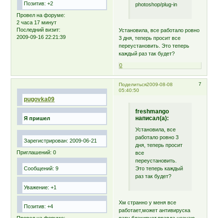
Позитив:
+2
photoshop/plug-in
Провел на форуме:
2 часа 17 минут
Последний визит:
Установила, все работало ровно
2009-09-16 22:21:39
3 дня, теперь просит все
переустановить. Это теперь
каждый раз так будет?
0
7
Поделиться
2009-08-08
05:40:50
pugovka09
freshmango
написал(а):
Я пришел
Установила, все
работало ровно 3
Зарегистрирован
: 2009-06-21
дня, теперь просит
Приглашений:
0
все
переустановить.
Это теперь каждый
Сообщений:
9
раз так будет?
Уважение:
+1
Хм странно у меня все
Позитив:
+4
работает,может антивируска
патч блакирует,правда незнаю