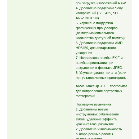
при загрузке изображений RAW.
4. Добавлена поддержка Sony
изображений (SLT-A35, SLT-
A65V, NEX-5N).
5. Улучшена поддержка
графических процессоров
(осмотр максимального
количества доступной памяти).
6. Добавлена поддержка AMD
HD5450, для аппаратного
ускорения.
7. Исправлена ошибка EXIF и
ошибка ориентации при
сохранении в формате JPEG.
8. Улучшен диалог печати (если
нет установленных принтеров).
AKVIS MakeUp 3.0 — программа
для исправления портретных
фотографий.
Последние изменения
1. Добавлены новые
инструменты: отбеливание
зубов, удаление эффекта
красных глаз, размытие.
2. Добавлена ??возможность
выбора режима работы
"История кисти":