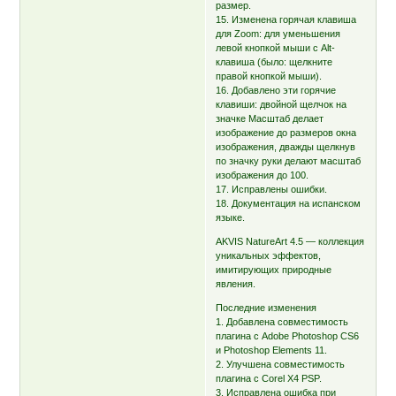
размер.
15. Изменена горячая клавиша
для Zoom: для уменьшения
левой кнопкой мыши с Alt-
клавиша (было: щелкните
правой кнопкой мыши).
16. Добавлено эти горячие
клавиши: двойной щелчок на
значке Масштаб делает
изображение до размеров окна
изображения, дважды щелкнув
по значку руки делают масштаб
изображения до 100.
17. Исправлены ошибки.
18. Документация на испанском
языке.
AKVIS NatureArt 4.5 — коллекция
уникальных эффектов,
имитирующих природные
явления.
Последние изменения
1. Добавлена совместимость
плагина с Adobe Photoshop CS6
и Photoshop Elements 11.
2. Улучшена совместимость
плагина с Corel X4 PSP.
3. Исправлена ошибка при