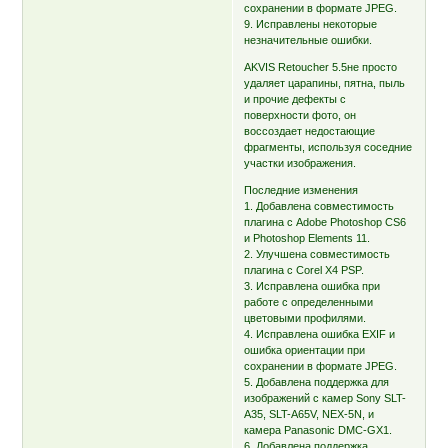
сохранении в формате JPEG.
9. Исправлены некоторые
незначительные ошибки.
AKVIS Retoucher 5.5не просто
удаляет царапины, пятна, пыль
и прочие дефекты с
поверхности фото, он
воссоздает недостающие
фрагменты, используя соседние
участки изображения.
Последние изменения
1. Добавлена совместимость
плагина с Adobe Photoshop CS6
и Photoshop Elements 11.
2. Улучшена совместимость
плагина с Corel X4 PSP.
3. Исправлена ошибка при
работе с определенными
цветовыми профилями.
4. Исправлена ошибка EXIF и
ошибка ориентации при
сохранении в формате JPEG.
5. Добавлена поддержка для
изображений с камер Sony SLT-
A35, SLT-A65V, NEX-5N, и
камера Panasonic DMC-GX1.
6. Добавлена поддержка