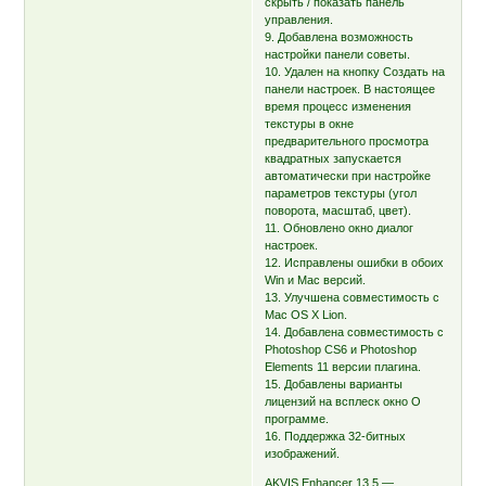
скрыть / показать панель
управления.
9. Добавлена возможность
настройки панели советы.
10. Удален на кнопку Создать на
панели настроек. В настоящее
время процесс изменения
текстуры в окне
предварительного просмотра
квадратных запускается
автоматически при настройке
параметров текстуры (угол
поворота, масштаб, цвет).
11. Обновлено окно диалог
настроек.
12. Исправлены ошибки в обоих
Win и Mac версий.
13. Улучшена совместимость с
Mac OS X Lion.
14. Добавлена совместимость с
Photoshop CS6 и Photoshop
Elements 11 версии плагина.
15. Добавлены варианты
лицензий на всплеск окно О
программе.
16. Поддержка 32-битных
изображений.
AKVIS Enhancer 13.5 —