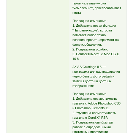
такое название — она
"хамелеонит", приспосабливает
цвета.
Последние изменения
1. Добавлена новая функция
"Направляющие", которая
помогает более точно
позиционировать фрагмент на
фоне изображения.
2. Исправлены ошибки.
3. Совместимость с Mac OS X
10.8.
AKVIS Coloriage 8.5 —
программа для раскрашивания
черно-белых фотографий и
замены цвета на цветных
изображениях.
Последние изменения
1. Добавлена совместимость
плагина с Adobe Photoshop CS6
и Photoshop Elements 11.
2. Улучшена совместимость
плагина с Corel X4 PSP.
3. Исправлена ошибка при
работе с определенными
цветовыми профилями.