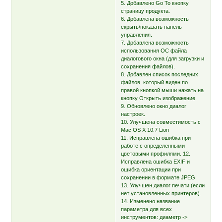
5. Добавлено Go To кнопку
страницу продукта.
6. Добавлена возможность
скрыть/показать панель
управления.
7. Добавлена возможность
использования ОС файла
диалогового окна (для загрузки и
сохранения файлов).
8. Добавлен список последних
файлов, который виден по
правой кнопкой мыши нажать на
кнопку Открыть изображение.
9. Обновлено окно диалог
настроек.
10. Улучшена совместимость с
Mac OS X 10.7 Lion
11. Исправлена ошибка при
работе с определенными
цветовыми профилями. 12.
Исправлена ошибка EXIF и
ошибка ориентации при
сохранении в формате JPEG.
13. Улучшен диалог печати (если
нет установленных принтеров).
14. Изменено название
параметра для всех
инструментов: диаметр ->