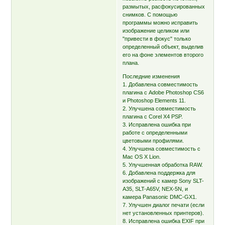
размытых, расфокусированных
снимков. С помощью
программы можно исправить
изображение целиком или
"привести в фокус" только
определенный объект, выделив
его на фоне элементов второго
плана.
Последние изменения
1. Добавлена совместимость
плагина с Adobe Photoshop CS6
и Photoshop Elements 11.
2. Улучшена совместимость
плагина с Corel X4 PSP.
3. Исправлена ошибка при
работе с определенными
цветовыми профилями.
4. Улучшена совместимость с
Mac OS X Lion.
5. Улучшенная обработка RAW.
6. Добавлена поддержка для
изображений с камер Sony SLT-
A35, SLT-A65V, NEX-5N, и
камера Panasonic DMC-GX1.
7. Улучшен диалог печати (если
нет установленных принтеров).
8. Исправлена ошибка EXIF при