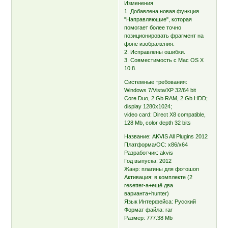
Изменения
1. Добавлена новая функция
"Направляющие", которая
помогает более точно
позиционировать фрагмент на
фоне изображения.
2. Исправлены ошибки.
3. Совместимость с Mac OS X
10.8.
Системные требования:
Windows 7/Vista/XP 32/64 bit
Core Duo, 2 Gb RAM, 2 Gb HDD;
display 1280х1024;
video card: Direct X8 compatible,
128 Mb, color depth 32 bits
Название: AKVIS All Plugins 2012
Платформа/ОС: x86/x64
Разработчик: akvis
Год выпуска: 2012
Жанр: плагины для фотошоп
Активация: в комплекте (2
resetter-а+ещё два
варианта+hunter)
Язык Интерфейса: Русский
Формат файла: rar
Размер: 777.38 Mb