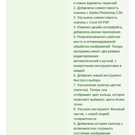
и новые варианты лицензий.
2. Добавлена совместимость
плагина с Adobe Photoshop CS6.
3. Улучшена совместимость
плагина с Corel X4 PSP.
4. Изменен дизайн интерфейса,
добавлена иконка приложения.
5. Реорганизованного рабочее
место и оптимизированной
обработки изображений. Теперь
программа имеет два режима
редактирования -
автоматический и ручной, с
конкретными инструментами в
каждой.
6. Добавлен новый инструмент
быстрого выбора.
7. Улучшенная палитра цветов
(пипетка). Теперь она
отображает цвет кольца, которое
позволяет выбирать цвета более
точно.
8. Улучшен инструмент Фоновый
ластик, с новой опцией
толерантности.
9. Добавлена история палитра с
возможностью сохранить
состояние изображения