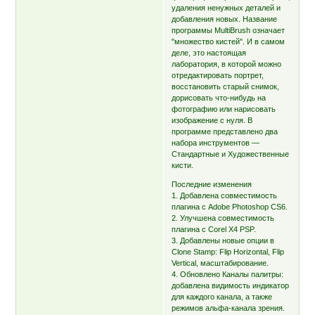
удаления ненужных деталей и
добавления новых. Название
программы MultiBrush означает
"множество кистей". И в самом
деле, это настоящая
лаборатория, в которой можно
отредактировать портрет,
восстановить старый снимок,
дорисовать что-нибудь на
фотографию или нарисовать
изображение с нуля. В
программе представлено два
набора инструментов —
Стандартные и Художественные
кисти.
Последние изменения
1. Добавлена совместимость
плагина с Adobe Photoshop CS6.
2. Улучшена совместимость
плагина с Corel X4 PSP.
3. Добавлены новые опции в
Clone Stamp: Flip Horizontal, Flip
Vertical, масштабирование.
4. Обновлено Каналы палитры:
добавлена видимость индикатор
для каждого канала, а также
режимов альфа-канала зрения.