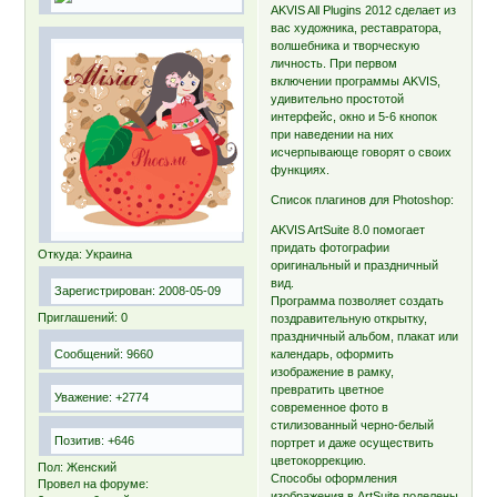
AKVIS All Plugins 2012 сделает из
вас художника, реставратора,
волшебника и творческую
личность. При первом
включении программы AKVIS,
удивительно простотой
интерфейс, окно и 5-6 кнопок
при наведении на них
исчерпывающе говорят о своих
функциях.
Список плагинов для Photoshop:
AKVIS ArtSuite 8.0 помогает
придать фотографии
Откуда:
Украина
оригинальный и праздничный
вид.
Зарегистрирован
: 2008-05-09
Программа позволяет создать
Приглашений:
0
поздравительную открытку,
праздничный альбом, плакат или
Сообщений:
9660
календарь, оформить
изображение в рамку,
превратить цветное
Уважение:
+2774
современное фото в
стилизованный черно-белый
Позитив:
+646
портрет и даже осуществить
цветокоррекцию.
Пол:
Женский
Способы оформления
Провел на форуме:
изображения в ArtSuite поделены