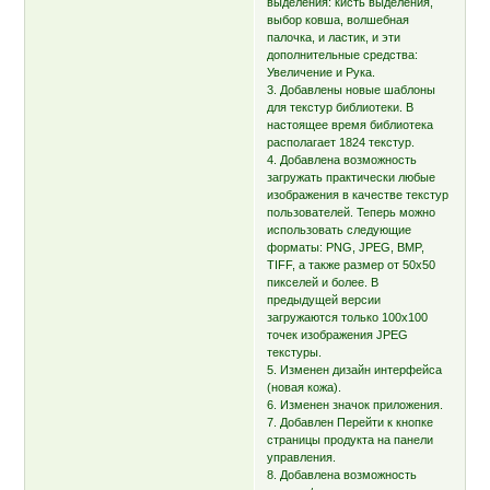
выделения: кисть выделения,
выбор ковша, волшебная
палочка, и ластик, и эти
дополнительные средства:
Увеличение и Рука.
3. Добавлены новые шаблоны
для текстур библиотеки. В
настоящее время библиотека
располагает 1824 текстур.
4. Добавлена возможность
загружать практически любые
изображения в качестве текстур
пользователей. Теперь можно
использовать следующие
форматы: PNG, JPEG, BMP,
TIFF, а также размер от 50х50
пикселей и более. В
предыдущей версии
загружаются только 100x100
точек изображения JPEG
текстуры.
5. Изменен дизайн интерфейса
(новая кожа).
6. Изменен значок приложения.
7. Добавлен Перейти к кнопке
страницы продукта на панели
управления.
8. Добавлена возможность