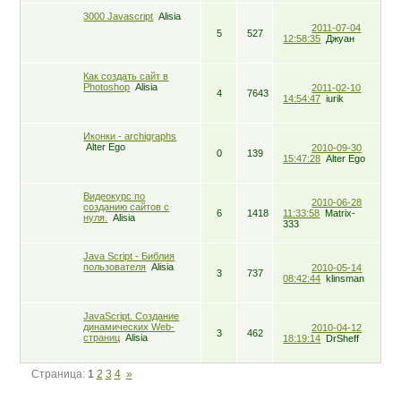
3000 Javascript
Alisia
2011-07-04
5
527
12:58:35
Джуан
Как создать сайт в
Photoshop
Alisia
2011-02-10
4
7643
14:54:47
iurik
Иконки - archigraphs
Alter Ego
2010-09-30
0
139
15:47:28
Alter Ego
Видеокурс по
2010-06-28
созданию сайтов с
6
1418
11:33:58
Matrix-
нуля.
Alisia
333
Java Script - Библия
пользователя
Alisia
2010-05-14
3
737
08:42:44
klinsman
JavaScript. Создание
динамических Web-
2010-04-12
3
462
страниц
Alisia
18:19:14
DrSheff
Страница:
1
2
3
4
»