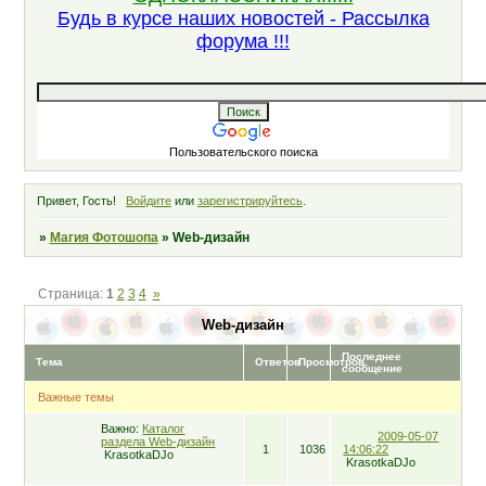
Будь в курсе наших новостей - Рассылка
форума !!!
Пользовательского поиска
Привет, Гость!
Войдите
или
зарегистрируйтесь
.
»
Магия Фотошопа
»
Web-дизайн
Страница:
1
2
3
4
»
Web-дизайн
Последнее
Тема
Ответов
Просмотров
сообщение
Важные темы
Важно:
Каталог
2009-05-07
раздела Web-дизайн
1
1036
14:06:22
KrasotkaDJo
KrasotkaDJo