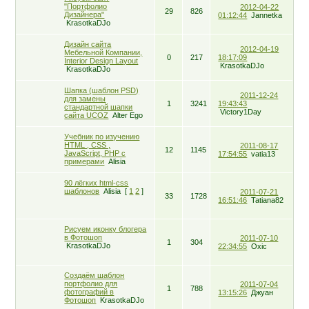
"Портфолио
2012-04-22
29
826
Дизайнера"
01:12:44
Jannetka
KrasotkaDJo
Дизайн сайта
2012-04-19
Мебельной Компании,
0
217
18:17:09
Interior Design Layout
KrasotkaDJo
KrasotkaDJo
Шапка (шаблон PSD)
2011-12-24
для замены
1
3241
19:43:43
стандартной шапки
Victory1Day
сайта UCOZ
Alter Ego
Учебник по изучению
HTML , CSS ,
2011-08-17
12
1145
JavaScript, PHP с
17:54:55
vatia13
примерами
Alisia
90 лёгких html-css
шаблонов
Alisia
[
1
2
]
2011-07-21
33
1728
16:51:46
Tatiana82
Рисуем иконку блогера
в Фотошоп
2011-07-10
1
304
KrasotkaDJo
22:34:55
Oxic
Создаём шаблон
портфолио для
2011-07-04
1
788
фотографий в
13:15:26
Джуан
Фотошоп
KrasotkaDJo