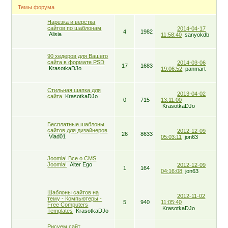
Темы форума
Нарезка и верстка
сайтов по шаблонам
2014-04-17
4
1982
Alisia
11:58:40
sanyokdb
90 хедеров для Вашего
сайта в формате PSD
2014-03-06
17
1683
KrasotkaDJo
19:06:52
panmart
Стильная шапка для
2013-04-02
сайта
KrasotkaDJo
0
715
13:11:00
KrasotkaDJo
Бесплатные шаблоны
сайтов для дизайнеров
2012-12-09
26
8633
Vlad01
05:03:11
jon63
Joomla! Все о CMS
Joomla!
Alter Ego
2012-12-09
1
164
04:16:08
jon63
Шаблоны сайтов на
2012-11-02
тему - Компьютеры -
5
940
11:05:40
Free Computers
KrasotkaDJo
Templates
KrasotkaDJo
Рисуем сайт