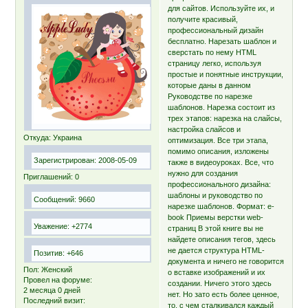
для сайтов. Используйте их, и
получите красивый,
профессиональный дизайн
бесплатно. Нарезать шаблон и
сверстать по нему HTML
страницу легко, используя
простые и понятные инструкции,
которые даны в данном
Руководстве по нарезке
шаблонов. Нарезка состоит из
трех этапов: нарезка на слайсы,
настройка слайсов и
Откуда:
Украина
оптимизация. Все три этапа,
помимо описания, изложены
Зарегистрирован
: 2008-05-09
также в видеоуроках. Все, что
нужно для создания
Приглашений:
0
профессионального дизайна:
шаблоны и руководство по
Сообщений:
9660
нарезке шаблонов. Формат: e-
book Приемы верстки web-
Уважение:
+2774
страниц В этой книге вы не
найдете описания тегов, здесь
не дается структура HTML-
Позитив:
+646
документа и ничего не говорится
Пол:
Женский
о вставке изображений и их
Провел на форуме:
создании. Ничего этого здесь
2 месяца 0 дней
нет. Но зато есть более ценное,
Последний визит:
то, с чем сталкивался каждый