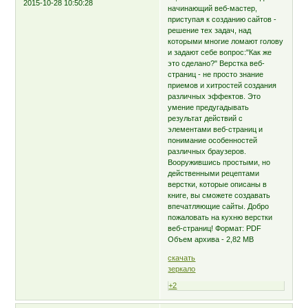
2015-10-28 10:50:28
начинающий веб-мастер,
приступая к созданию сайтов -
решение тех задач, над
которыми многие ломают голову
и задают себе вопрос:"Как же
это сделано?" Верстка веб-
страниц - не просто знание
приемов и хитростей создания
различных эффектов. Это
умение предугадывать
результат действий с
элементами веб-страниц и
понимание особенностей
различных браузеров.
Вооружившись простыми, но
действенными рецептами
верстки, которые описаны в
книге, вы сможете создавать
впечатляющие сайты. Добро
пожаловать на кухню верстки
веб-страниц! Формат: PDF
Объем архива - 2,82 MB
скачать
зеркало
+2