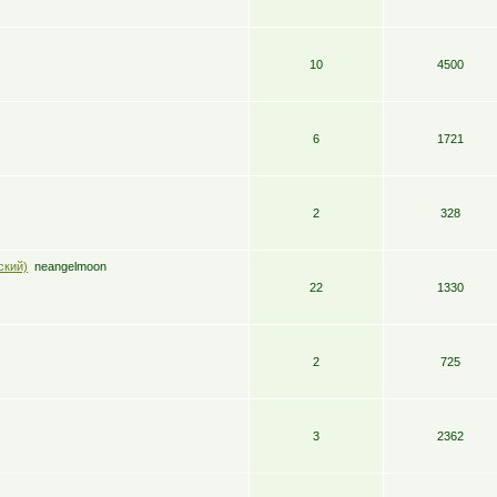
10
4500
6
1721
2
328
ский)
neangelmoon
22
1330
2
725
3
2362