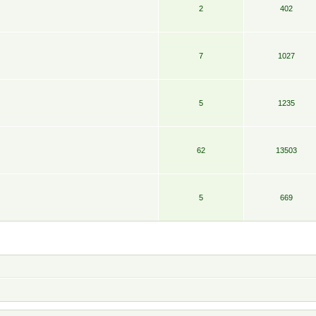
2
402
7
1027
5
1235
62
13503
5
669