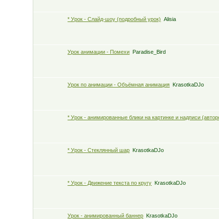
* Урок - Слайд-шоу (подробный урок)
Alisia
Урок анимации - Помехи
Paradise_Bird
Урок по анимации - Объёмная анимация
KrasotkaDJo
* Урок - анимированные блики на картинке и надписи (автор
* Урок - Стеклянный шар
KrasotkaDJo
* Урок - Движение текста по кругу
KrasotkaDJo
Урок - анимированный баннер
KrasotkaDJo