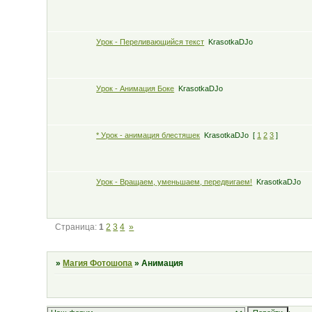
Урок - Переливающийся текст
KrasotkaDJo
Урок - Анимация Боке
KrasotkaDJo
* Урок - анимация блестяшек
KrasotkaDJo
[
1
2
3
]
Урок - Вращаем, уменьшаем, передвигаем!
KrasotkaDJo
Страница:
1
2
3
4
»
»
Магия Фотошопа
»
Анимация