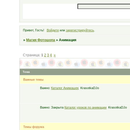
Привет, Гость!
Войдите
или
зарегистрируйтесь
.
»
Магия Фотошопа
»
Анимация
Страница:
1
2
3
4
»
Тема
Важные темы
Важно:
Каталог Анимашек
KrasotkaDJo
Важно:
Закрыта
Каталог уроков по анимации
KrasotkaDJo
Темы форума