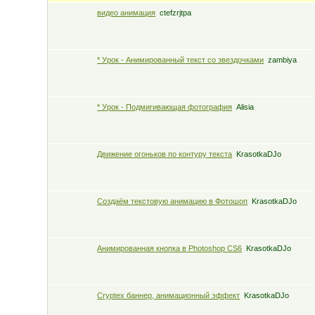
видео анимация
ctefzrjtpa
* Урок - Анимированный текст со звездочками
zambiya
* Урок - Подмигивающая фотография
Alisia
Движение огоньков по контуру текста
KrasotkaDJo
Создаём текстовую анимацию в Фотошоп
KrasotkaDJo
Анимированная кнопка в Photoshop CS6
KrasotkaDJo
Сryptex баннер, анимационный эффект
KrasotkaDJo