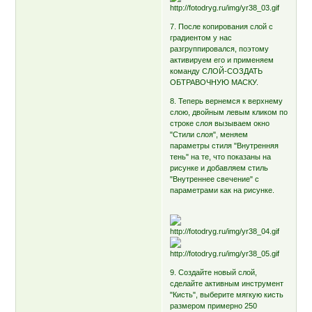
7. После копирования слой с
градиентом у нас
разгруппировался, поэтому
активируем его и применяем
команду СЛОЙ-СОЗДАТЬ
ОБТРАВОЧНУЮ МАСКУ.
8. Теперь вернемся к верхнему
слою, двойным левым кликом по
строке слоя вызываем окно
"Стили слоя", меняем
параметры стиля "Внутренняя
тень" на те, что показаны на
рисунке и добавляем стиль
"Внутреннее свечение" с
параметрами как на рисунке.
9. Создайте новый слой,
сделайте активным инструмент
"Кисть", выберите мягкую кисть
размером примерно 250