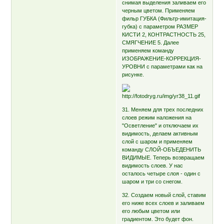
снимая выделения заливаем его
черным цветом. Применяем
фильр ГУБКА (Фильтр-имитация-
губка) с параметром РАЗМЕР
КИСТИ 2, КОНТРАСТНОСТЬ 25,
СМЯГЧЕНИЕ 5. Далее
применяем команду
ИЗОБРАЖЕНИЕ-КОРРЕКЦИЯ-
УРОВНИ с параметрами как на
рисунке.
31. Меняем для трех последних
слоев режим наложения на
"Осветление" и отключаем их
видимость, делаем активным
слой с шаром и применяем
команду СЛОЙ-ОБЪЕДЕНИТЬ
ВИДИМЫЕ. Теперь возвращаем
видимость слоев. У нас
осталось четыре слоя - один с
шаром и три со снегом.
32. Создаем новый слой, ставим
его ниже всех слоев и заливаем
его любым цветом или
градиентом. Это будет фон.