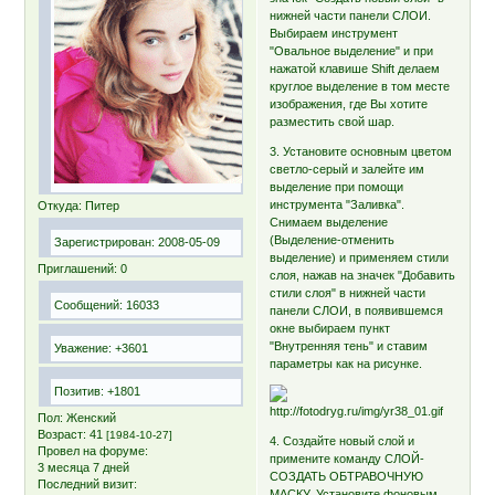
нижней части панели СЛОИ.
Выбираем инструмент
"Овальное выделение" и при
нажатой клавише Shift делаем
круглое выделение в том месте
изображения, где Вы хотите
разместить свой шар.
3. Установите основным цветом
светло-серый и залейте им
выделение при помощи
инструмента "Заливка".
Откуда:
Питер
Снимаем выделение
(Выделение-отменить
Зарегистрирован
: 2008-05-09
выделение) и применяем стили
Приглашений:
0
слоя, нажав на значек "Добавить
стили слоя" в нижней части
Сообщений:
16033
панели СЛОИ, в появившемся
окне выбираем пункт
"Внутренняя тень" и ставим
Уважение:
+3601
параметры как на рисунке.
Позитив:
+1801
Пол:
Женский
Возраст:
41
[1984-10-27]
4. Создайте новый слой и
Провел на форуме:
примените команду СЛОЙ-
3 месяца 7 дней
СОЗДАТЬ ОБТРАВОЧНУЮ
Последний визит:
МАСКУ. Установите фоновым