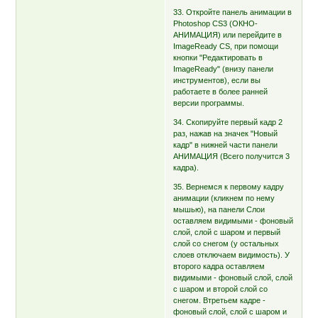
33. Откройте панель анимации в
Photoshop CS3 (ОКНО-
АНИМАЦИЯ) или перейдите в
ImageReady CS, при помощи
кнопки "Редактировать в
ImageReady" (внизу панели
инструментов), если вы
работаете в более ранней
версии программы.
34. Скопируйте первый кадр 2
раз, нажав на значек "Новый
кадр" в нижней части панели
АНИМАЦИЯ (Всего получится 3
кадра).
35. Вернемся к первому кадру
анимации (кликнем по нему
мышью), на панели Слои
оставляем видимыми - фоновый
слой, слой с шаром и первый
слой со снегом (у остальных
слоев отключаем видимость). У
второго кадра оставляем
видимыми - фоновый слой, слой
с шаром и второй слой со
снегом. Втретьем кадре -
фоновый слой, слой с шаром и