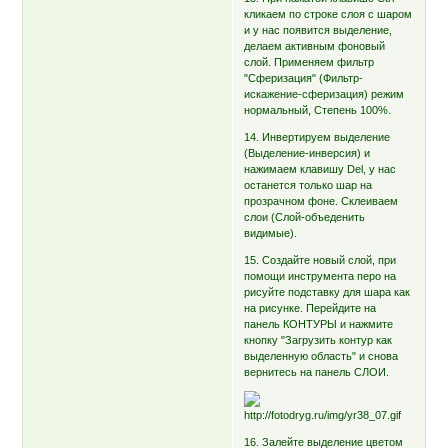
кликаем по строке слоя с шаром
и у нас появится выделение,
делаем активным фоновый
слой. Применяем фильтр
"Сферизация" (Фильтр-
искажение-сферизация) режим
нормальный, Степень 100%.
14. Инвертируем выделение
(Выделение-инверсия) и
нажимаем клавишу Del, у нас
останется только шар на
прозрачном фоне. Склеиваем
слои (Слой-объеденить
видимые).
15. Создайте новый слой, при
помощи инструмента перо на
рисуйте подставку для шара как
на рисунке. Перейдите на
панель КОНТУРЫ и нажмите
кнопку "Загрузить контур как
выделенную область" и снова
вернитесь на панель СЛОИ.
16. Залейте выделение цветом