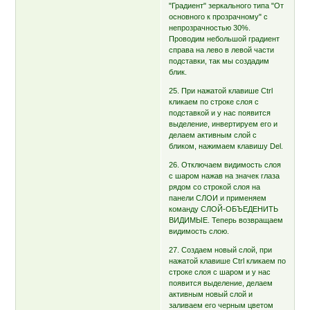
"Градиент" зеркального типа "От
основного к прозрачному" с
непрозрачностью 30%.
Проводим небольшой градиент
справа на лево в левой части
подставки, так мы создадим
блик.
25. При нажатой клавише Ctrl
кликаем по строке слоя с
подставкой и у нас появится
выделение, инвертируем его и
делаем активным слой с
бликом, нажимаем клавишу Del.
26. Отключаем видимость слоя
с шаром нажав на значек глаза
рядом со строкой слоя на
панели СЛОИ и применяем
команду СЛОЙ-ОБЪЕДЕНИТЬ
ВИДИМЫЕ. Теперь возвращаем
видимость слою.
27. Создаем новый слой, при
нажатой клавише Ctrl кликаем по
строке слоя с шаром и у нас
появится выделение, делаем
активным новый слой и
заливаем его черным цветом