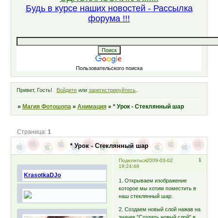
Будь в курсе наших новостей - Рассылка
форума !!!
Пользовательского поиска
Привет, Гость!
Войдите
или
зарегистрируйтесь
.
»
Магия Фотошопа
»
Анимация
»
* Урок - Стеклянный шар
Страница:
1
* Урок - Стеклянный шар
1
Поделиться
2009-03-02
19:24:48
KrasotkaDJo
1. Открываем изображение
которое мы хотим поместить в
наш стеклянный шар.
2. Создаем новый слой нажав на
значек "Создать новый слой" в