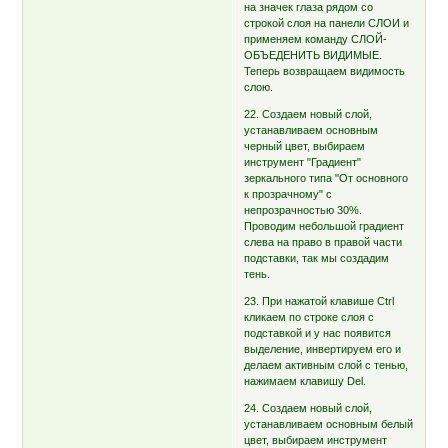
на значек глаза рядом со
строкой слоя на панели СЛОИ и
применяем команду СЛОЙ-
ОБЪЕДЕНИТЬ ВИДИМЫЕ.
Теперь возвращаем видимость
слою.
22. Создаем новый слой,
устанавливаем основным
черный цвет, выбираем
инструмент "Градиент"
зеркального типа "От основного
к прозрачному" с
непрозрачностью 30%.
Проводим небольшой градиент
слева на право в правой части
подставки, так мы создадим
тень.
23. При нажатой клавише Ctrl
кликаем по строке слоя с
подставкой и у нас появится
выделение, инвертируем его и
делаем активным слой с тенью,
нажимаем клавишу Del.
24. Создаем новый слой,
устанавливаем основным белый
цвет, выбираем инструмент