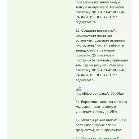
пикселов и поставим белую
точку в центре шара. Размоем
эту точку ФИЛЬТР-РАЗМЫТИЕ-
РАЗМЫТИЕ ПО ГАУССУ с
радиусом 25.
10. Создайте новый слой
расположите его выше
остальных, сделайте активным
инструмент "Кисть", выберите
твердую кисть размером
примерно 25 пикселов и
поставим белую точку примерно
там, где на рисунке. Размоем
эту точку ФИЛЬТР-РАЗМЫТИЕ-
РАЗМЫТИЕ ПО ГАУССУ с
радиусом 5.
11. Вернемся к слою на котором
мы уменьшали заливку и
увеличим заливку до 25%.
12. Меняем режим наложения у
всех слоев, кроме слоя с
градиентом, на "Перекрытие".
13. При нажатой клавише Ctrl