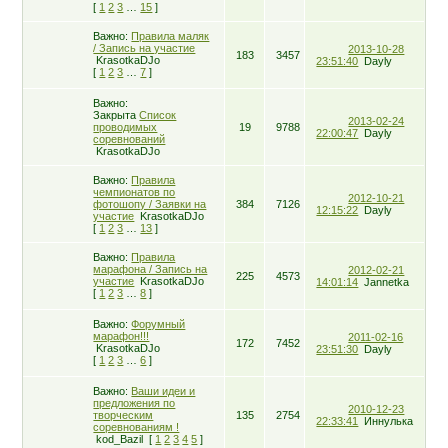
[
1
2
3
…
15
]
Важно:
Правила маляк
/ Запись на участие
2013-10-28
183
3457
KrasotkaDJo
23:51:40
Dayly
[
1
2
3
…
7
]
Важно:
Закрыта
Список
2013-02-24
проводимых
19
9788
22:00:47
Dayly
соревнований
KrasotkaDJo
Важно:
Правила
чемпионатов по
2012-10-21
фотошопу / Заявки на
384
7126
12:15:22
Dayly
участие
KrasotkaDJo
[
1
2
3
…
13
]
Важно:
Правила
марафона / Запись на
2012-02-21
225
4573
участие
KrasotkaDJo
14:01:14
Jannetka
[
1
2
3
…
8
]
Важно:
Форумный
марафон!!!
2011-02-16
172
7452
KrasotkaDJo
23:51:30
Dayly
[
1
2
3
…
6
]
Важно:
Ваши идеи и
предложения по
2010-12-23
творческим
135
2754
22:33:41
Иннулька
соревнованиям !
kod_Bazil
[
1
2
3
4
5
]