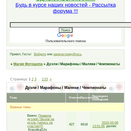
Будь в курсе наших новостей - Рассылка
форума !!!
Пользовательского поиска
Привет, Гость!
Войдите
или
зарегистрируйтесь
.
»
Магия Фотошопа
»
Дуэли / Марафоны / Маляки / Чемпионаты
Страница:
1
2
3
…
133
»
Дуэли / Марафоны / Маляки / Чемпионаты
Последнее
Тема
Ответов
Просмотров
сообщение
Важные темы
Важно:
Правила
дуэлей / Вызов на
дуэль (запись на
2015-03-08
427
6618
участие)!!!
13:51:06
jasmini
KrasotkaDJo