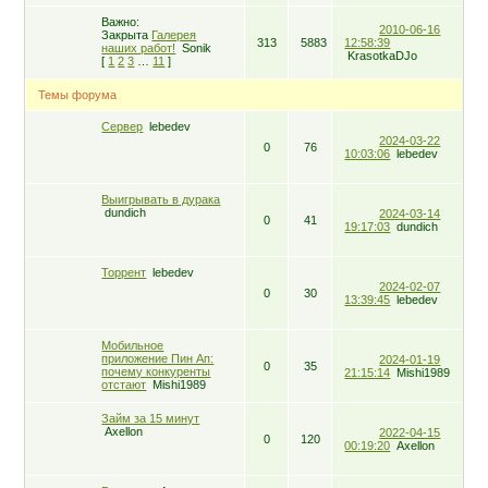
Важно:
2010-06-16
Закрыта
Галерея
313
5883
12:58:39
наших работ!
Sоnіk
KrasotkaDJo
[
1
2
3
…
11
]
Темы форума
Сервер
lebedev
2024-03-22
0
76
10:03:06
lebedev
Выигрывать в дурака
dundich
2024-03-14
0
41
19:17:03
dundich
Торрент
lebedev
2024-02-07
0
30
13:39:45
lebedev
Мобильное
приложение Пин Ап:
2024-01-19
0
35
почему конкуренты
21:15:14
Mishi1989
отстают
Mishi1989
Займ за 15 минут
Axellon
2022-04-15
0
120
00:19:20
Axellon