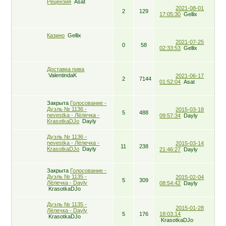
Рецензия
Asat
2021-08-01
2
129
17:05:30
Gellix
Казино
Gellix
2021-07-25
0
58
02:33:53
Gellix
Доставка пива
ValentindaK
2021-06-17
2
7144
01:52:04
Asat
Закрыта
Голосование -
Дуэль № 1136 -
2015-03-18
5
488
nevestka - Лёлечка -
09:57:34
Dayly
KrasotkaDJo
Dayly
Дуэль № 1136 -
nevestka - Лёлечка -
2015-03-14
11
238
KrasotkaDJo
Dayly
21:46:27
Dayly
Закрыта
Голосование -
Дуэль № 1135 -
2015-02-04
5
309
Лёлечка - Dayly
08:54:42
Dayly
KrasotkaDJo
Дуэль № 1135 -
2015-01-28
Лёлечка - Dayly
5
176
18:03:14
KrasotkaDJo
KrasotkaDJo