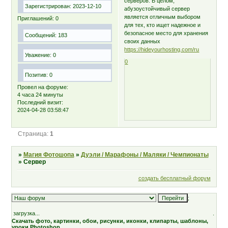
серверов. В целом,
Зарегистрирован
: 2023-12-10
абузоустойчивый сервер
является отличным выбором
Приглашений:
0
для тех, кто ищет надежное и
безопасное место для хранения
Сообщений:
183
своих данных
https://hideyourhosting.com/ru
Уважение:
0
0
Позитив:
0
Провел на форуме:
4 часа 24 минуты
Последний визит:
2024-04-28 03:58:47
Страница:
1
»
Магия Фотошопа
»
Дуэли / Марафоны / Маляки / Чемпионаты
»
Сервер
создать бесплатный форум
;
загрузка...
.
Скачать фото, картинки, обои, рисунки, иконки, клипарты, шаблоны,
уроки Photoshop