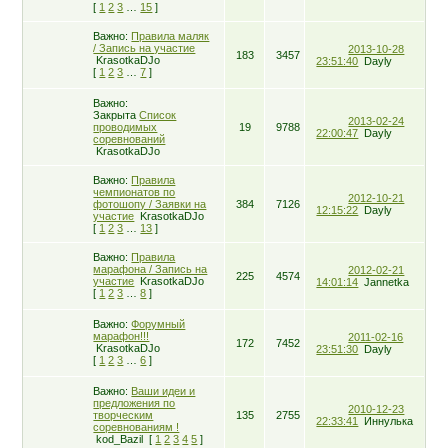
[
1
2
3
…
15
]
Важно:
Правила маляк
/ Запись на участие
2013-10-28
183
3457
KrasotkaDJo
23:51:40
Dayly
[
1
2
3
…
7
]
Важно:
Закрыта
Список
2013-02-24
проводимых
19
9788
22:00:47
Dayly
соревнований
KrasotkaDJo
Важно:
Правила
чемпионатов по
2012-10-21
фотошопу / Заявки на
384
7126
12:15:22
Dayly
участие
KrasotkaDJo
[
1
2
3
…
13
]
Важно:
Правила
марафона / Запись на
2012-02-21
225
4574
участие
KrasotkaDJo
14:01:14
Jannetka
[
1
2
3
…
8
]
Важно:
Форумный
марафон!!!
2011-02-16
172
7452
KrasotkaDJo
23:51:30
Dayly
[
1
2
3
…
6
]
Важно:
Ваши идеи и
предложения по
2010-12-23
творческим
135
2755
22:33:41
Иннулька
соревнованиям !
kod_Bazil
[
1
2
3
4
5
]