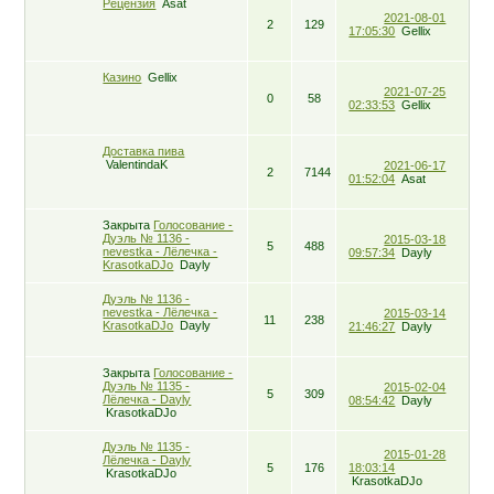
Рецензия
Asat
2021-08-01
2
129
17:05:30
Gellix
Казино
Gellix
2021-07-25
0
58
02:33:53
Gellix
Доставка пива
ValentindaK
2021-06-17
2
7144
01:52:04
Asat
Закрыта
Голосование -
Дуэль № 1136 -
2015-03-18
5
488
nevestka - Лёлечка -
09:57:34
Dayly
KrasotkaDJo
Dayly
Дуэль № 1136 -
nevestka - Лёлечка -
2015-03-14
11
238
KrasotkaDJo
Dayly
21:46:27
Dayly
Закрыта
Голосование -
Дуэль № 1135 -
2015-02-04
5
309
Лёлечка - Dayly
08:54:42
Dayly
KrasotkaDJo
Дуэль № 1135 -
2015-01-28
Лёлечка - Dayly
5
176
18:03:14
KrasotkaDJo
KrasotkaDJo