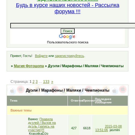
Будь в курсе наших новостей - Рассылка
форума !!!
Пользовательского поиска
Привет, Гость!
Войдите
или
зарегистрируйтесь
.
»
Магия Фотошопа
»
Дуэли / Марафоны / Маляки / Чемпионаты
Страница:
1
2
3
…
133
»
Дуэли / Марафоны / Маляки / Чемпионаты
Последнее
Тема
Ответов
Просмотров
сообщение
Важные темы
Важно:
Правила
дуэлей / Вызов на
дуэль (запись на
2015-03-08
427
6618
участие)!!!
13:51:06
jasmini
KrasotkaDJo