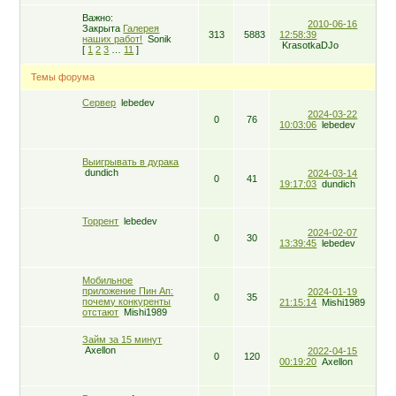
Важно:
2010-06-16
Закрыта
Галерея
313
5883
12:58:39
наших работ!
Sоnіk
KrasotkaDJo
[
1
2
3
…
11
]
Темы форума
Сервер
lebedev
2024-03-22
0
76
10:03:06
lebedev
Выигрывать в дурака
dundich
2024-03-14
0
41
19:17:03
dundich
Торрент
lebedev
2024-02-07
0
30
13:39:45
lebedev
Мобильное
приложение Пин Ап:
2024-01-19
0
35
почему конкуренты
21:15:14
Mishi1989
отстают
Mishi1989
Займ за 15 минут
Axellon
2022-04-15
0
120
00:19:20
Axellon