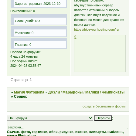
серверов. В целом,
Зарегистрирован
: 2023-12-10
абузоустойчивый сервер
является отличным выбором
Приглашений:
0
для тех, кто ищет надежное и
безопасное место для хранения
Сообщений:
183
своих данных
https://hideyourhosting.com/ru
Уважение:
0
0
Позитив:
0
Провел на форуме:
4 часа 24 минуты
Последний визит:
2024-04-28 03:58:47
Страница:
1
»
Магия Фотошопа
»
Дуэли / Марафоны / Маляки / Чемпионаты
»
Сервер
создать бесплатный форум
;
загрузка...
.
Скачать фото, картинки, обои, рисунки, иконки, клипарты, шаблоны,
уроки Photoshop