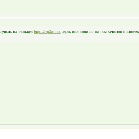
слушать на площадке
https://mp3uk.net
, здесь все песни в отличном качестве с высоки