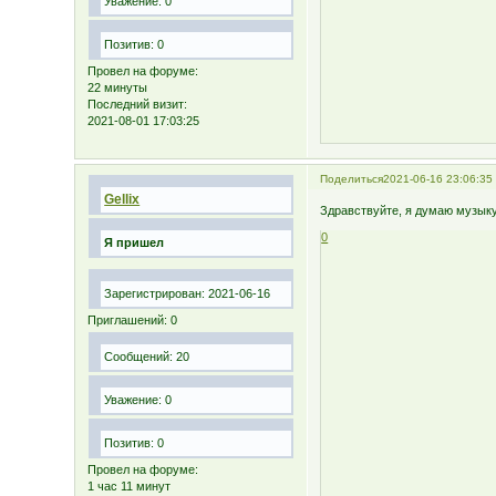
Уважение:
0
Позитив:
0
Провел на форуме:
22 минуты
Последний визит:
2021-08-01 17:03:25
Поделиться
2021-06-16 23:06:35
Gellix
Здравствуйте, я думаю музыку 
0
Я пришел
Зарегистрирован
: 2021-06-16
Приглашений:
0
Сообщений:
20
Уважение:
0
Позитив:
0
Провел на форуме:
1 час 11 минут