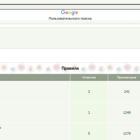
Пользовательского поиска
Правила
Ответов
Просмотров
2
241
1
1248
a
5
1278