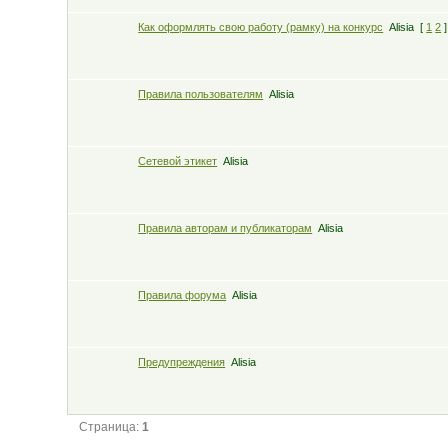
Как оформлять свою работу (рамку) на конкурс
Alisia
[
1
2
]
Правила пользователям
Alisia
Сетевой этикет
Alisia
Правила авторам и публикаторам
Alisia
Правила форума
Alisia
Предупреждения
Alisia
Страница:
1