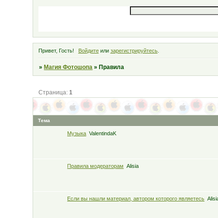
Привет, Гость!
Войдите
или
зарегистрируйтесь
.
»
Магия Фотошопа
»
Правила
Страница:
1
Тема
Музыка
ValentindaK
Правила модераторам
Alisia
Если вы нашли материал, автором которого являетесь
Alisi