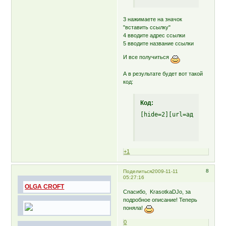
3 нажимаете на значок
"вставить ссылку"
4 вводите адрес ссылки
5 вводите название ссылки
И все получиться
А в результате будет вот такой
код:
Код:
[hide=2][url=адрес вашей
+1
8
Поделиться
2009-11-11
05:27:16
OLGA CROFT
Спасибо, KrasotkaDJo, за
подробное описание! Теперь
поняла!
0