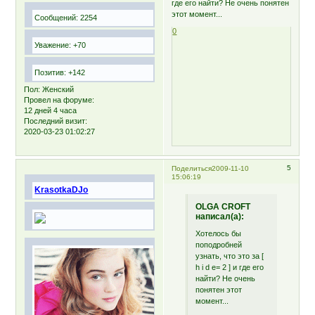
где его найти? Не очень понятен
этот момент...
Сообщений:
2254
0
Уважение:
+70
Позитив:
+142
Пол:
Женский
Провел на форуме:
12 дней 4 часа
Последний визит:
2020-03-23 01:02:27
5
Поделиться
2009-11-10
15:06:19
KrasotkaDJo
OLGA CROFT
написал(а):
Хотелось бы
поподробней
узнать, что это за [
h i d e= 2 ] и где его
найти? Не очень
понятен этот
момент...