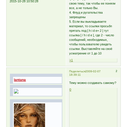
2015-10-28 10:50:28
свою тему, так чтобы ее поняли
все, а не только Вы.
4. Флуд и ругательства
запрещены
5. Если вы выкладываете
материал, то ссылки просьбп
прятать под [ h i d e= 2 ] тут
ссылка [ / h i d e ], где 2 - число
сообщений, необходимых,
чтобы пользователю увидеть
ссылки. Выставляйте на своё
усматрение от 1 до 10
+1
2
Поделиться
2009-02-07
18:39:11
lantana
Тему можно создавать самому?
0