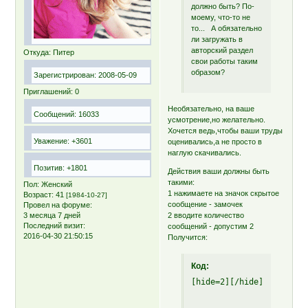
должно быть? По-
моему, что-то не
то... А обязательно
ли загружать в
авторский раздел
Откуда:
Питер
свои работы таким
образом?
Зарегистрирован
: 2008-05-09
Приглашений:
0
Необязательно, на ваше
Сообщений:
16033
усмотрение,но желательно.
Хочется ведь,чтобы ваши труды
Уважение:
+3601
оценивались,а не просто в
наглую скачивались.
Позитив:
+1801
Действия ваши должны быть
такими:
Пол:
Женский
1 нажимаете на значок скрытое
Возраст:
41
[1984-10-27]
сообщение - замочек
Провел на форуме:
3 месяца 7 дней
2 вводите количество
Последний визит:
сообщений - допустим 2
2016-04-30 21:50:15
Получится:
Код:
[hide=2][/hide]