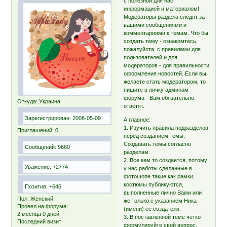
с полезной для нас
информацией и материалом!
Модераторы раздела следят за
вашими сообщениями и
комментариями к темам. Что бы
создать тему - ознакомтесь,
пожалуйста, с правилами для
пользователей и для
модераторов - для правильности
оформления новостей. Если вы
желаете стать модератором, то
пишите в личку админам
форума - Вам обязательно
Откуда:
Украина
ответят.
Зарегистрирован
: 2008-05-09
А главное:
1. Изучить правила подразделов
Приглашений:
0
перед созданием темы.
Создавать темы согласно
Сообщений:
9660
разделам.
2. Все кем то создается, потому
Уважение:
+2774
у нас работы сделанные в
фотошопе такие как рамки,
костюмы публикуются,
Позитив:
+646
выполненные лично Вами или
Пол:
Женский
же только с указанием Ника
Провел на форуме:
(имени) ее создателя.
2 месяца 0 дней
3. В поставленной теме четко
Последний визит:
формулируйте свой вопрос,