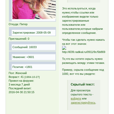
Это используеться, когда
нужно,чтобы ссылки или
изображение видели только
зарегестрированные
Откуда:
Питер
пользователи или
пользователи,которые набрали
Зарегистрирован
: 2008-05-09
определенное сообщение.
Приглашений:
0
Чтобы так сделать нужно нажать
на вот этот значок:
Сообщений:
16033
Уважение:
+3601
То,что вы хотите скрыть нужно
размещать между этими тегами.
Позитив:
+1801
Пример, скрыла сообщение под
Пол:
Женский
1000, вот что вы увидете:
Возраст:
41
[1984-10-27]
Провел на форуме:
Скрытый текст:
3 месяца 7 дней
Последний визит:
Для просмотра
2016-04-30 21:50:15
скрытого текста -
войдите
или
зарегистрируйтесь
.