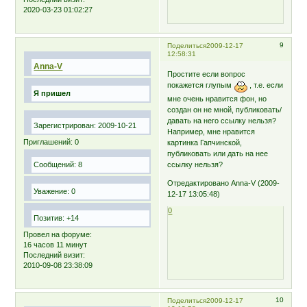
2020-03-23 01:02:27
9
Поделиться
2009-12-17
12:58:31
Anna-V
Простите если вопрос
покажется глупым
, т.е. если
Я пришел
мне очень нравится фон, но
создан он не мной, публиковать/
давать на него ссылку нельзя?
Зарегистрирован
: 2009-10-21
Например, мне нравится
Приглашений:
0
картинка Гапчинской,
публиковать или дать на нее
Сообщений:
8
ссылку нельзя?
Отредактировано Anna-V (2009-
Уважение:
0
12-17 13:05:48)
0
Позитив:
+14
Провел на форуме:
16 часов 11 минут
Последний визит:
2010-09-08 23:38:09
10
Поделиться
2009-12-17