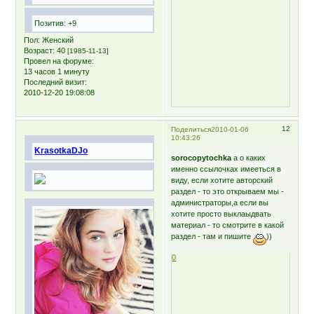
Позитив:
+9
Пол:
Женский
Возраст:
40
[1985-11-13]
Провел на форуме:
13 часов 1 минуту
Последний визит:
2010-12-20 19:08:08
12
Поделиться
2010-01-06
10:43:26
KrasotkaDJo
sorocopytochka
а о каких
именно ссылочках имееться в
виду, если хотите авторский
раздел - то это открываем мы -
администраторы,а если вы
хотите просто выклаыдвать
материал - то смотрите в какой
раздел - там и пишите
))
0