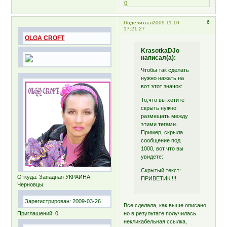
0
6
Поделиться
2009-11-10
17:21:27
OLGA CROFT
KrasotkaDJo
написал(а):
Чтобы так сделать
нужно нажать на
вот этот значок:
То,что вы хотите
скрыть нужно
размещать между
этими тегами.
Пример, скрыла
сообщение под
1000, вот что вы
увидете:
Скрытый текст:
Откуда:
Западная УКРАИНА,
ПРИВЕТИК !!!
Черновцы
Зарегистрирован
: 2009-03-26
Все сделала, как выше описано,
Приглашений:
0
но в результате получилась
некликабельная ссылка,