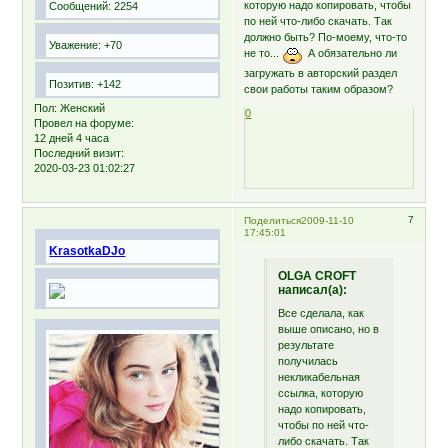
которую надо копировать, чтобы
Сообщений:
2254
по ней что-либо скачать. Так
должно быть? По-моему, что-то
Уважение:
+70
не то...
А обязательно ли
загружать в авторский раздел
Позитив:
+142
свои работы таким образом?
Пол:
Женский
0
Провел на форуме:
12 дней 4 часа
Последний визит:
2020-03-23 01:02:27
7
Поделиться
2009-11-10
17:45:01
KrasotkaDJo
OLGA CROFT
написал(а):
Все сделала, как
выше описано, но в
результате
получилась
некликабельная
ссылка, которую
надо копировать,
чтобы по ней что-
либо скачать. Так