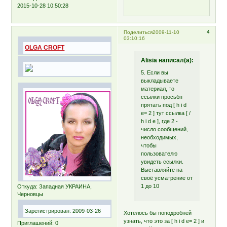
2015-10-28 10:50:28
4
Поделиться
2009-11-10
03:10:16
OLGA CROFT
Alisia написал(а):
5. Если вы
выкладываете
материал, то
ссылки просьбп
прятать под [ h i d
e= 2 ] тут ссылка [ /
h i d e ], где 2 -
число сообщений,
необходимых,
чтобы
пользователю
увидеть ссылки.
Выставляйте на
своё усматрение от
1 до 10
Откуда:
Западная УКРАИНА,
Черновцы
Зарегистрирован
: 2009-03-26
Хотелось бы поподробней
узнать, что это за [ h i d e= 2 ] и
Приглашений:
0