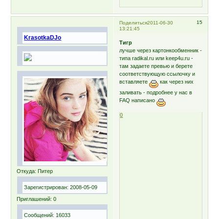
15
Поделиться
2011-06-30
13:21:45
KrasotkaDJo
Тигр
лучше через картонкообменник -
типа radikal.ru или keep4u.ru -
там задаете превью и берете
соответствующую ссылочку и
вставляете
как через них
заливать - подробнее у нас в
FAQ написано
0
Откуда:
Питер
Зарегистрирован
: 2008-05-09
Приглашений:
0
Сообщений:
16033