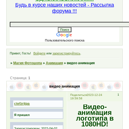
Будь в курсе наших новостей - Рассылка
форума !!!
Пользовательского поиска
Привет, Гость!
Войдите
или
зарегистрируйтесь
.
»
Магия Фотошопа
»
Анимация
»
видео анимация
Страница:
1
видео анимация
1
Поделиться
2023-12-24
19:59:58
ctefzrjtpa
Видео-
анимация
Я пришел
логотипа в
1080HD!
Зарегистрирован
: 2022-04-02