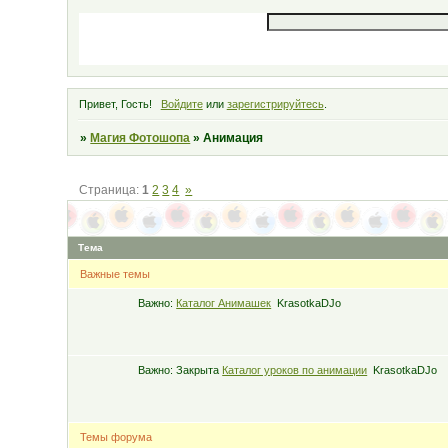
Привет, Гость!
Войдите
или
зарегистрируйтесь
.
»
Магия Фотошопа
»
Анимация
Страница:
1
2
3
4
»
Тема
Важные темы
Важно:
Каталог Анимашек
KrasotkaDJo
Важно:
Закрыта
Каталог уроков по анимации
KrasotkaDJo
Темы форума