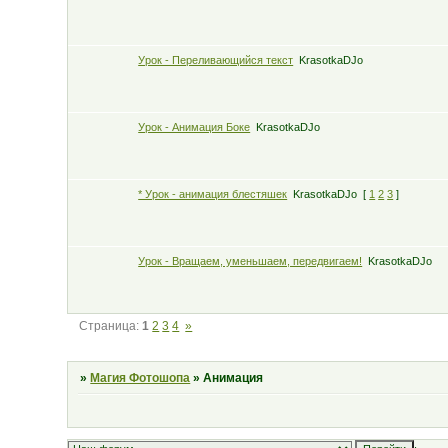
Урок - Переливающийся текст
KrasotkaDJo
Урок - Анимация Боке
KrasotkaDJo
* Урок - анимация блестяшек
KrasotkaDJo
[
1
2
3
]
Урок - Вращаем, уменьшаем, передвигаем!
KrasotkaDJo
Страница:
1
2
3
4
»
»
Магия Фотошопа
»
Анимация