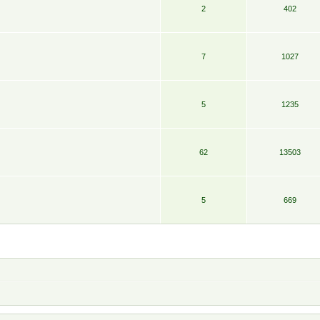
2
402
7
1027
5
1235
62
13503
5
669