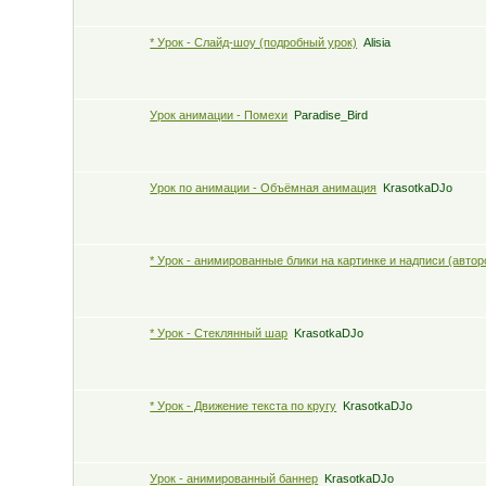
* Урок - Слайд-шоу (подробный урок)
Alisia
Урок анимации - Помехи
Paradise_Bird
Урок по анимации - Объёмная анимация
KrasotkaDJo
* Урок - анимированные блики на картинке и надписи (автор
* Урок - Стеклянный шар
KrasotkaDJo
* Урок - Движение текста по кругу
KrasotkaDJo
Урок - анимированный баннер
KrasotkaDJo