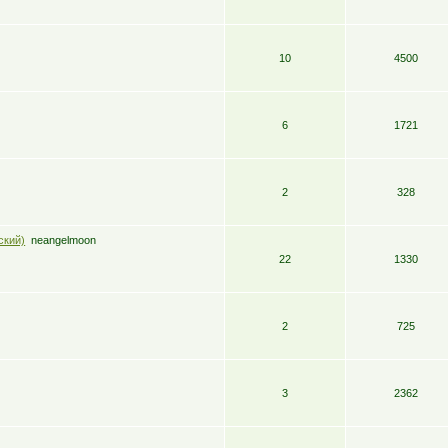
10
4500
6
1721
2
328
ский)
neangelmoon
22
1330
2
725
3
2362