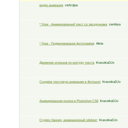
видео анимация
ctefzrjtpa
* Урок - Анимированный текст со звездочками
zambiya
* Урок - Подмигивающая фотография
Alisia
Движение огоньков по контуру текста
KrasotkaDJo
Создаём текстовую анимацию в Фотошоп
KrasotkaDJo
Анимированная кнопка в Photoshop CS6
KrasotkaDJo
Сryptex баннер, анимационный эффект
KrasotkaDJo