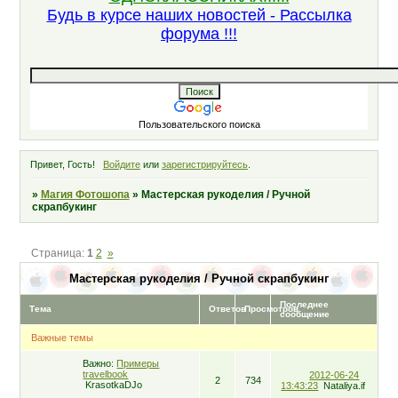
Будь в курсе наших новостей - Рассылка
форума !!!
Пользовательского поиска
Привет, Гость!
Войдите
или
зарегистрируйтесь
.
»
Магия Фотошопа
»
Мастерская рукоделия / Ручной
скрапбукинг
Страница:
1
2
»
Мастерская рукоделия / Ручной скрапбукинг
Последнее
Тема
Ответов
Просмотров
сообщение
Важные темы
Важно:
Примеры
travelbook
2012-06-24
2
734
KrasotkaDJo
13:43:23
Nataliya.if