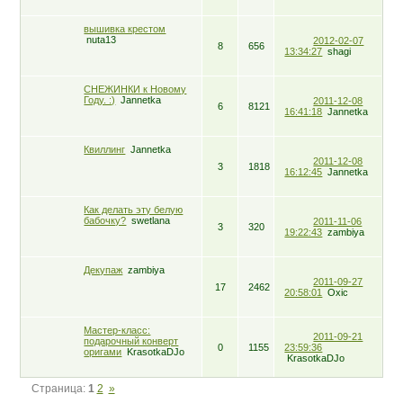
вышивка крестом
nuta13
2012-02-07
8
656
13:34:27
shagi
СНЕЖИНКИ к Новому
Году. :)
Jannetka
2011-12-08
6
8121
16:41:18
Jannetka
Квиллинг
Jannetka
2011-12-08
3
1818
16:12:45
Jannetka
Как делать эту белую
бабочку?
swetlana
2011-11-06
3
320
19:22:43
zambiya
Декупаж
zambiya
2011-09-27
17
2462
20:58:01
Oxic
Мастер-класс:
2011-09-21
подарочный конверт
0
1155
23:59:36
оригами
KrasotkaDJo
KrasotkaDJo
Страница:
1
2
»