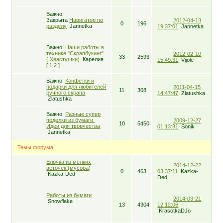
Важно:
Закрыта
Навигатор по
2012-04-13
0
196
разделу
Jannetka
19:37:01
Jannetka
Важно:
Наши работы в
технике "Скрапбукинг"
2012-02-10
33
2593
( Хвастушки)
Карелия
15:49:31
Vijolė
[
1
2
]
Важно:
Конфетки и
подарки для любителей
2011-04-15
11
308
ручного скрапа
14:47:47
Zlatushka
Zlatushka
Важно:
Разные супер
поделки из бумаги.
2009-12-27
10
5450
Идеи для творчества
01:13:31
Sоnіk
Jannetka
Темы форума
Ёлочка из мелких
2014-12-22
веточек (мусора)
0
463
03:37:11
Kazka-
Kazka-Ded
Ded
Работы из бумаги
2014-03-21
Snowflake
13
4304
12:12:06
KrasotkaDJo