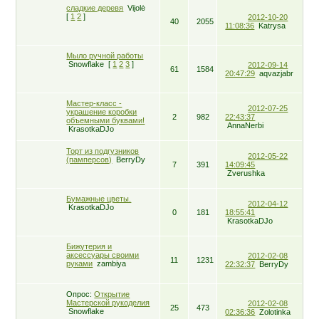
сладкие деревя
Vijolė
[
1
2
]
2012-10-20
40
2055
11:08:36
Katrysa
Мыло ручной работы
Snowflake
[
1
2
3
]
2012-09-14
61
1584
20:47:29
aqvazjabr
Мастер-класс -
2012-07-25
украшение коробки
2
982
22:43:37
объемными буквами!
AnnaNerbi
KrasotkaDJo
Торт из подгузников
2012-05-22
(памперсов)
BerryDy
7
391
14:09:45
Zverushka
Бумажные цветы.
2012-04-12
KrasotkaDJo
0
181
18:55:41
KrasotkaDJo
Бижутерия и
аксессуары своими
2012-02-08
11
1231
руками
zambiya
22:32:37
BerryDy
Опрос:
Открытие
Мастерской рукоделия
2012-02-08
25
473
Snowflake
02:36:36
Zolotinka